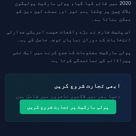
2020 میں قائم کیا گیا، پولی مارکیٹ پولیگون
بلاک چین پر چلتا ہے، تیز اور سستے لین دین کو
ممکن بناتا ہے۔
اس پلیٹ فارم نے بڑے واقعات جیسے امریکی صدارتی
انتخابات کے دوران نمایاں توجہ حاصل کی ہے۔
پولی مارکیٹ معلومات کے جمع کرنے میں ایک نئی
پیراڈائم کی نمائندگی کرتا ہے۔
ابھی تجارت شروع کریں
دنیا بھر میں لاکھوں تاجروں میں شامل ہوں
پولی مارکیٹ پر تجارت شروع کریں