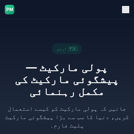
PM
🇵🇰
اردو
پولی مارکیٹ —
پیشگوئی مارکیٹ کی
مکمل رہنمائی
جانیں کہ پولی مارکیٹ کو کیسے استعمال
کریں، دنیا کا سب سے بڑا پیشگوئی مارکیٹ
پلیٹ فارم۔