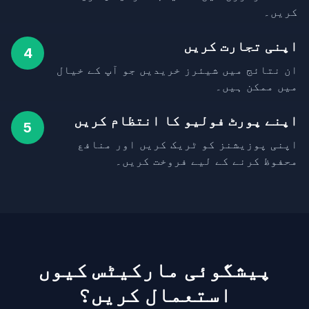
کریں۔
اپنی تجارت کریں
4
ان نتائج میں شیئرز خریدیں جو آپ کے خیال
میں ممکن ہیں۔
اپنے پورٹ فولیو کا انتظام کریں
5
اپنی پوزیشنز کو ٹریک کریں اور منافع
محفوظ کرنے کے لیے فروخت کریں۔
پیشگوئی مارکیٹس کیوں
استعمال کریں؟