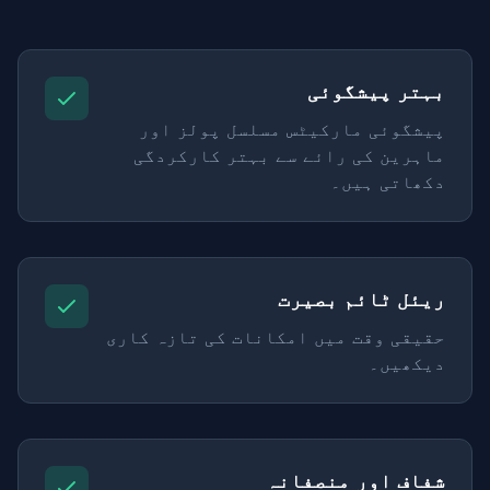
بہتر پیشگوئی
پیشگوئی مارکیٹس مسلسل پولز اور
ماہرین کی رائے سے بہتر کارکردگی
دکھاتی ہیں۔
ریئل ٹائم بصیرت
حقیقی وقت میں امکانات کی تازہ کاری
دیکھیں۔
شفاف اور منصفانہ