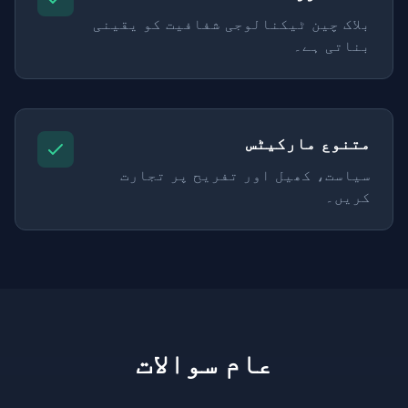
بلاک چین ٹیکنالوجی شفافیت کو یقینی
بناتی ہے۔
متنوع مارکیٹس
سیاست، کھیل اور تفریح پر تجارت
کریں۔
عام سوالات