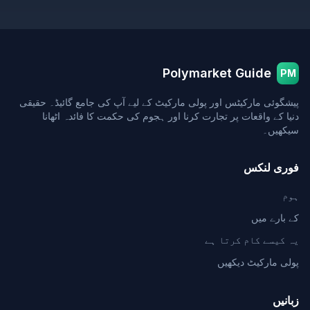
Polymarket Guide
PM
پیشگوئی مارکیٹس اور پولی مارکیٹ کے لیے آپ کی جامع گائیڈ۔ حقیقی
دنیا کے واقعات پر تجارت کرنا اور ہجوم کی حکمت کا فائدہ اٹھانا
سیکھیں۔
فوری لنکس
ہوم
کے بارے میں
یہ کیسے کام کرتا ہے
پولی مارکیٹ دیکھیں
زبانیں