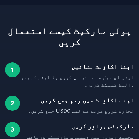
پولی مارکیٹ کیسے استعمال
کریں
اپنا اکاؤنٹ بنائیں
1
اپنی ای میل سے سائن اپ کریں یا اپنی کرپٹو
والیٹ کنیکٹ کریں۔
اپنے اکاؤنٹ میں رقم جمع کریں
2
تجارت شروع کرنے کے لیے USDC جمع کریں۔
مارکیٹس براؤز کریں
3
مختلف زمروں میں دستیاب مارکیٹس دریافت