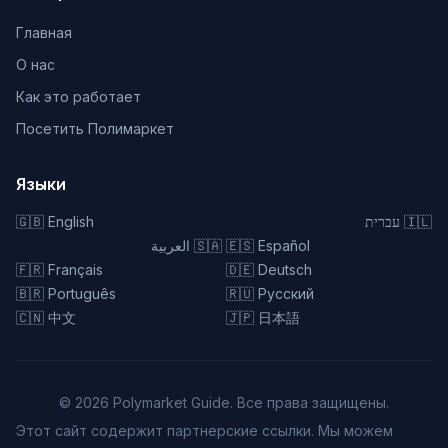
Главная
О нас
Как это работает
Посетить Полимаркет
Языки
🇬🇧
English
עברית
🇮🇱
العربية
🇸🇦
🇪🇸
Español
🇫🇷
Français
🇩🇪
Deutsch
🇧🇷
Português
🇷🇺
Русский
🇨🇳
中文
🇯🇵
日本語
©
2026
Polymarket Guide. Все права защищены.
Этот сайт содержит партнерские ссылки. Мы можем