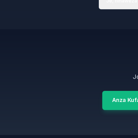
Je, ninaweza
J
Anza Kuf