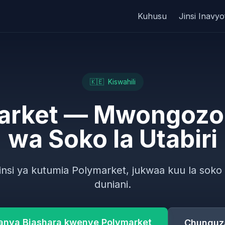
Kuhusu
Jinsi Inavy
🇰🇪
Kiswahili
arket — Mwongozo 
wa Soko la Utabiri
jinsi ya kutumia Polymarket, jukwaa kuu la soko l
duniani.
anya Biashara kwenye Polymarket
Chunguz