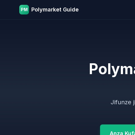
Polymarket Guide
PM
Polym
Jifunze 
Anza Kuf