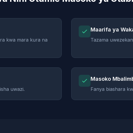
Maarifa ya Waka
ara kwa mara kura na
Tazama uwezekano 
Masoko Mbalimb
isha uwazi.
Fanya biashara kw