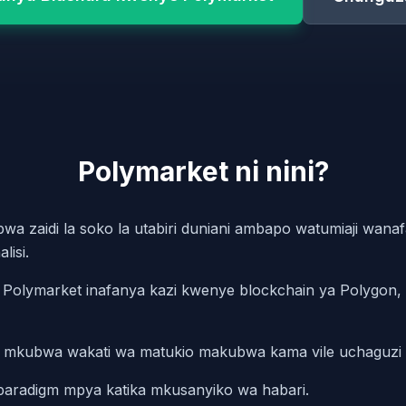
Polymarket ni nini?
wa zaidi la soko la utabiri duniani ambapo watumiaji wana
lisi.
 Polymarket inafanya kazi kwenye blockchain ya Polygon, 
 mkubwa wakati wa matukio makubwa kama vile uchaguzi 
 paradigm mpya katika mkusanyiko wa habari.