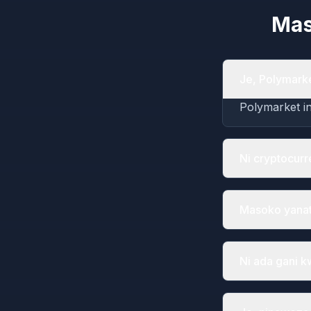
Mas
Je, Polymarket
Polymarket in
Ni cryptocurr
Masoko yanata
Ni ada gani 