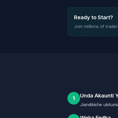
Ready to Start?
Join millions of trade
Unda Akaunti 
1
Jiandikishe ukitum
Weka Fedha