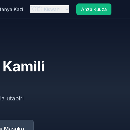
🇰🇪
ofanya Kazi
Kiswahili
Anza Kuuza
Kamili
a utabiri
a Masoko