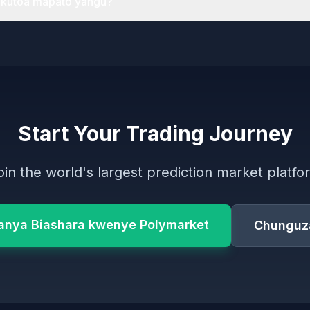
 kutoa mapato yangu?
Start Your Trading Journey
oin the world's largest prediction market platfo
anya Biashara kwenye Polymarket
Chunguz