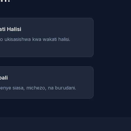
ti Halisi
ukisasishwa kwa wakati halisi.
ali
enye siasa, michezo, na burudani.