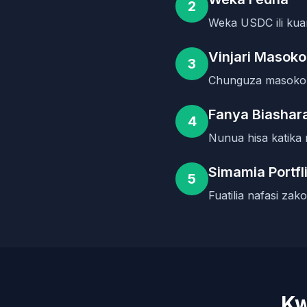
2
Weka USDC ili kua
Vinjari Masoko
3
Chunguza masoko y
Fanya Biashar
4
Nunua hisa katik
Simamia Portfl
5
Fuatilia nafasi zak
Kw