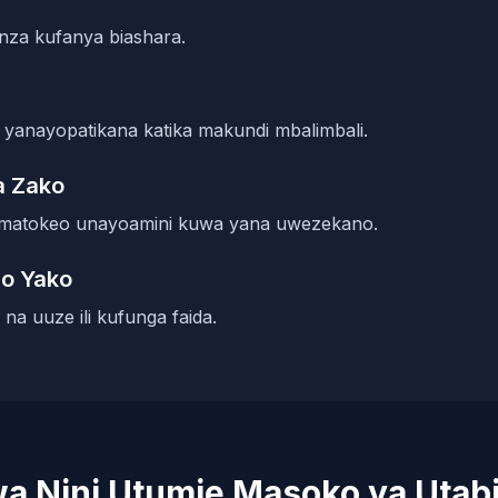
nza kufanya biashara.
anayopatikana katika makundi mbalimbali.
a Zako
a matokeo unayoamini kuwa yana uwezekano.
io Yako
o na uuze ili kufunga faida.
a Nini Utumie Masoko ya Utabi