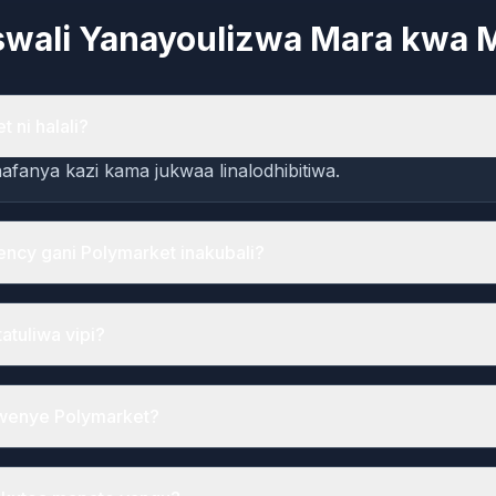
wali Yanayoulizwa Mara kwa 
 ni halali?
afanya kazi kama jukwaa linalodhibitiwa.
ency gani Polymarket inakubali?
tuliwa vipi?
kwenye Polymarket?