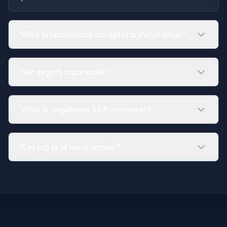
Vilka kryptovalutor accepterar Polymarket?
Hur avgörs marknader?
Vilka är avgifterna på Polymarket?
Kan jag ta ut mina vinster?