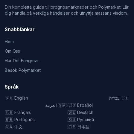
Din kompletta guide till prognosmarknader och Polymarket. Lär
dig handla på verkliga händelser och utnyttja massans visdom.
Snabblänkar
Hem
Om Oss
Hur Det Fungerar
Besök Polymarket
Språk
🇬🇧
English
עברית
🇮🇱
العربية
🇸🇦
🇪🇸
Español
🇫🇷
Français
🇩🇪
Deutsch
🇧🇷
Português
🇷🇺
Русский
🇨🇳
中文
🇯🇵
日本語