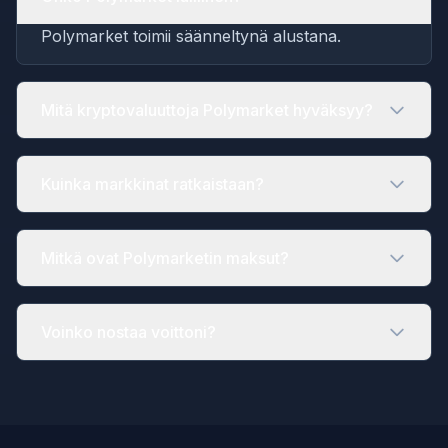
Polymarket toimii säänneltynä alustana.
Mitä kryptovaluuttoja Polymarket hyväksyy?
Kuinka markkinat ratkaistaan?
Mitkä ovat Polymarketin maksut?
Voinko nostaa voittoni?