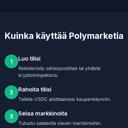
Kuinka käyttää Polymarketia
Luo tilisi
1
Rekisteröidy sähköpostillasi tai yhdistä
kryptolompakkosi.
Rahoita tilisi
2
Talleta USDC aloittaaksesi kaupankäynnin.
Selaa markkinoita
3
Tutustu saatavilla oleviin markkinoihin.