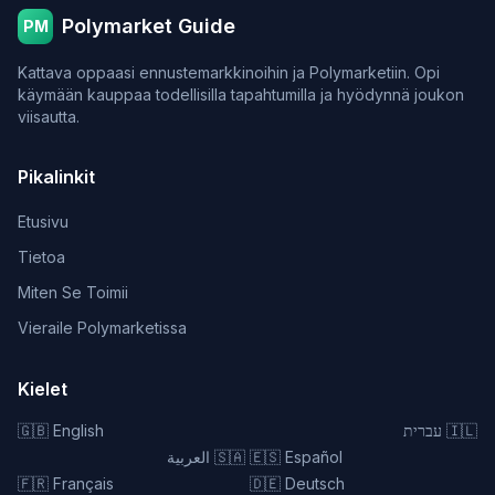
Polymarket Guide
PM
Kattava oppaasi ennustemarkkinoihin ja Polymarketiin. Opi
käymään kauppaa todellisilla tapahtumilla ja hyödynnä joukon
viisautta.
Pikalinkit
Etusivu
Tietoa
Miten Se Toimii
Vieraile Polymarketissa
Kielet
🇬🇧
English
עברית
🇮🇱
العربية
🇸🇦
🇪🇸
Español
🇫🇷
Français
🇩🇪
Deutsch